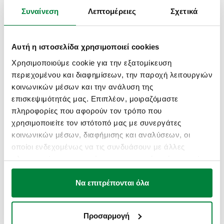
Συναίνεση
Λεπτομέρειες
Σχετικά
Αυτή η ιστοσελίδα χρησιμοποιεί cookies
Χρησιμοποιούμε cookie για την εξατομίκευση
περιεχομένου και διαφημίσεων, την παροχή λειτουργιών
κοινωνικών μέσων και την ανάλυση της
επισκεψιμότητάς μας. Επιπλέον, μοιραζόμαστε
Λήψη σε υψηλή ανάλυση
πληροφορίες που αφορούν τον τρόπο που
χρησιμοποιείτε τον ιστότοπό μας με συνεργάτες
κοινωνικών μέσων, διαφήμισης και αναλύσεων, οι
Κοινή χρήση
οποίοι ενδεχομένως να τις συνδυάσουν με άλλες
πληροφορίες που τους έχετε παραχωρήσει ή τις οποίες
έχουν συλλέξει σε σχέση με την από μέρους σας χρήση
ΠΕΡΙΓΡΑΦΉ ΠΡΟΪΌΝΤΟΣ
των υπηρεσιών τους.
Να επιτρέπονται όλα
Αισθητήρας θερμοκρασίας αποθήκευσης για
ηλεκτρονική βαλβίδα ανάμειξης σειράς 6003.
Προσαρμογή