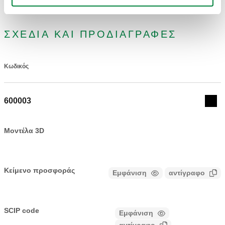
ΣΧΈΔΙΑ ΚΑΙ ΠΡΟΔΙΑΓΡΑΦΈΣ
Κωδικός
Actions
600003
Coll
Μοντέλα 3D
Κείμενο προσφοράς
Εμφάνιση
αντίγραφο
CALEFFI, 600003. Αισθητήρας θερμοκρασίας αποθήκευσης
για ηλεκτρονική βαλβίδα ανάμειξης σειράς 6003.
SCIP code
Εμφάνιση
ΚΏΔΙΚΑΣ ΣΕ ΦΆΣΗ