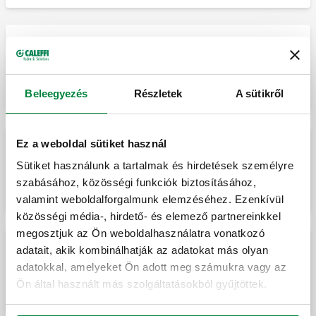
Hamisításbiztos lopásgátló kupak
nyilvános helyeken történő használatra.
Beleegyezés
Részletek
A sütikről
Ez a weboldal sütiket használ
Speciális imbuszkulcs a hamisításbiztos
Sütiket használunk a tartalmak és hirdetések személyre
lopásgátló kupakhoz.
szabásához, közösségi funkciók biztosításához,
valamint weboldalforgalmunk elemzéséhez. Ezenkívül
közösségi média-, hirdető- és elemező partnereinkkel
megosztjuk az Ön weboldalhasználatra vonatkozó
adatait, akik kombinálhatják az adatokat más olyan
adatokkal, amelyeket Ön adott meg számukra vagy az
Érintkező szonda szerelő konzol.
Ön által használt más szolgáltatásokból gyűjtöttek.