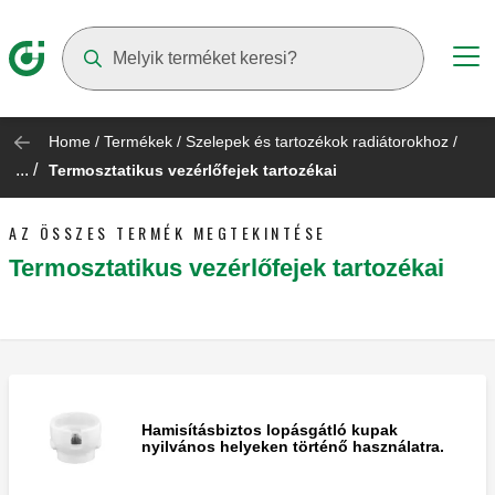
Suggestions will appear as you type
Home
/
Termékek
/
Szelepek és tartozékok radiátorokhoz
/
... /
Termosztatikus vezérlőfejek tartozékai
AZ ÖSSZES TERMÉK MEGTEKINTÉSE
Termosztatikus vezérlőfejek tartozékai
Hamisításbiztos lopásgátló kupak
nyilvános helyeken történő használatra.