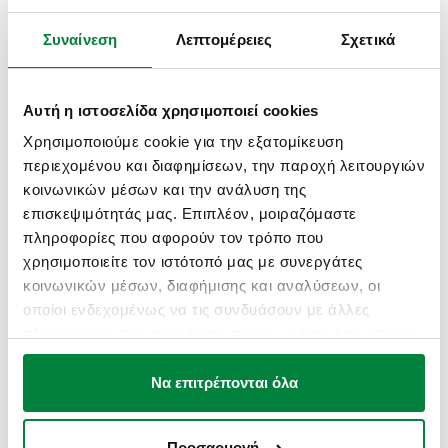
Συναίνεση
Λεπτομέρειες
Σχετικά
ΣΧΈΔΙΑ ΚΑΙ ΠΡΟΔΙΑΓΡΑΦΈΣ
Αυτή η ιστοσελίδα χρησιμοποιεί cookies
Χρησιμοποιούμε cookie για την εξατομίκευση
περιεχομένου και διαφημίσεων, την παροχή λειτουργιών
Κωδικός
Ηλεκτρική παροχή
Actions
κοινωνικών μέσων και την ανάλυση της
επισκεψιμότητάς μας. Επιπλέον, μοιραζόμαστε
πληροφορίες που αφορούν τον τρόπο που
656112
230 V AC
Coll
χρησιμοποιείτε τον ιστότοπό μας με συνεργάτες
κοινωνικών μέσων, διαφήμισης και αναλύσεων, οι
Σχέδια 2D
οποίοι ενδεχομένως να τις συνδυάσουν με άλλες
πληροφορίες που τους έχετε παραχωρήσει ή τις οποίες
έχουν συλλέξει σε σχέση με την από μέρους σας χρήση
PDF
DWG
DXF
των υπηρεσιών τους.
Να επιτρέπονται όλα
Μοντέλα 3D
Προσαρμογή