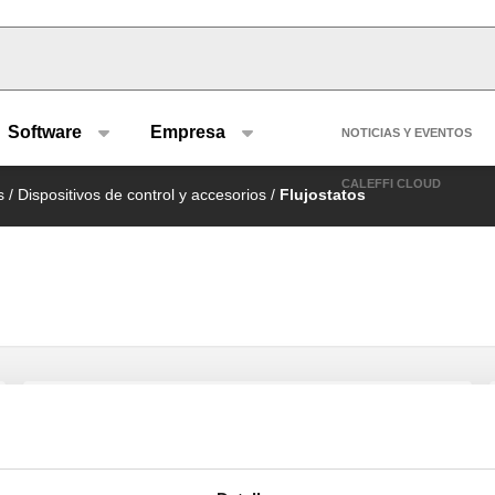
u type
Header se
Software
Empresa
NOTICIAS Y EVENTOS
CALEFFI CLOUD
s
/
Dispositivos de control y accesorios
/
Flujostatos
Flujostato.