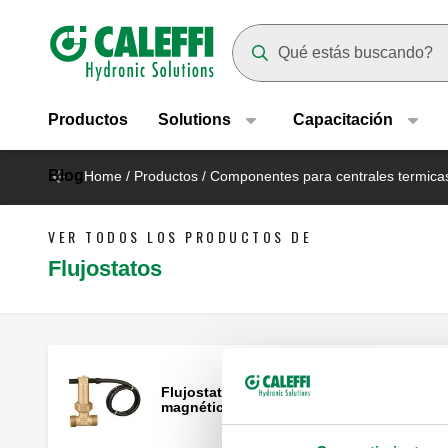
Header main navigation
Suggestions will appear as yo
Productos
Solutions
Capacitación
Blog
Home
/
Productos
/
Componentes para centrales termica
VER TODOS LOS PRODUCTOS DE
Flujostatos
Flujostato con contactos de mando
magnético.